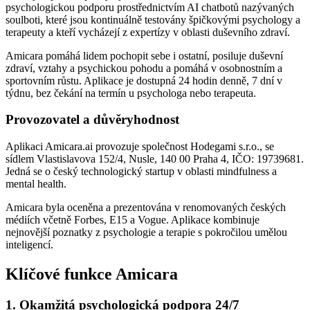
psychologickou podporu prostřednictvím AI chatbotů nazývaných
soulboti, které jsou kontinuálně testovány špičkovými psychology a
terapeuty a kteří vycházejí z expertízy v oblasti duševního zdraví.
Amicara pomáhá lidem pochopit sebe i ostatní, posiluje duševní
zdraví, vztahy a psychickou pohodu a pomáhá v osobnostním a
sportovním růstu. Aplikace je dostupná 24 hodin denně, 7 dní v
týdnu, bez čekání na termín u psychologa nebo terapeuta.
Provozovatel a důvěryhodnost
Aplikaci Amicara.ai provozuje společnost Hodegami s.r.o., se
sídlem Vlastislavova 152/4, Nusle, 140 00 Praha 4, IČO: 19739681.
Jedná se o český technologický startup v oblasti mindfulness a
mental health.
Amicara byla oceněna a prezentována v renomovaných českých
médiích včetně Forbes, E15 a Vogue. Aplikace kombinuje
nejnovější poznatky z psychologie a terapie s pokročilou umělou
inteligencí.
Klíčové funkce Amicara
1. Okamžitá psychologická podpora 24/7