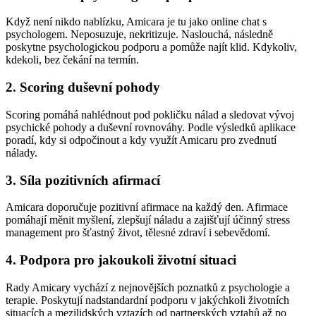
Když není nikdo nablízku, Amicara je tu jako online chat s
psychologem. Neposuzuje, nekritizuje. Naslouchá, následně
poskytne psychologickou podporu a pomůže najít klid. Kdykoliv,
kdekoli, bez čekání na termín.
2. Scoring duševní pohody
Scoring pomáhá nahlédnout pod pokličku nálad a sledovat vývoj
psychické pohody a duševní rovnováhy. Podle výsledků aplikace
poradí, kdy si odpočinout a kdy využít Amicaru pro zvednutí
nálady.
3. Síla pozitivních afirmací
Amicara doporučuje pozitivní afirmace na každý den. Afirmace
pomáhají měnit myšlení, zlepšují náladu a zajišťují účinný stress
management pro šťastný život, tělesné zdraví i sebevědomí.
4. Podpora pro jakoukoli životní situaci
Rady Amicary vychází z nejnovějších poznatků z psychologie a
terapie. Poskytují nadstandardní podporu v jakýchkoli životních
situacích a mezilidských vztazích od partnerských vztahů až po