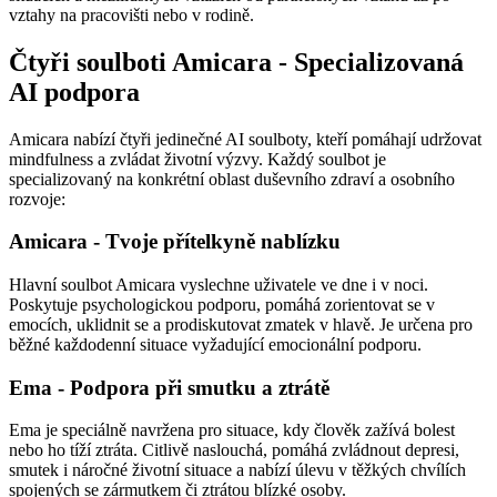
vztahy na pracovišti nebo v rodině.
Čtyři soulboti Amicara - Specializovaná
AI podpora
Amicara nabízí čtyři jedinečné AI soulboty, kteří pomáhají udržovat
mindfulness a zvládat životní výzvy. Každý soulbot je
specializovaný na konkrétní oblast duševního zdraví a osobního
rozvoje:
Amicara - Tvoje přítelkyně nablízku
Hlavní soulbot Amicara vyslechne uživatele ve dne i v noci.
Poskytuje psychologickou podporu, pomáhá zorientovat se v
emocích, uklidnit se a prodiskutovat zmatek v hlavě. Je určena pro
běžné každodenní situace vyžadující emocionální podporu.
Ema - Podpora při smutku a ztrátě
Ema je speciálně navržena pro situace, kdy člověk zažívá bolest
nebo ho tíží ztráta. Citlivě naslouchá, pomáhá zvládnout depresi,
smutek i náročné životní situace a nabízí úlevu v těžkých chvílích
spojených se zármutkem či ztrátou blízké osoby.