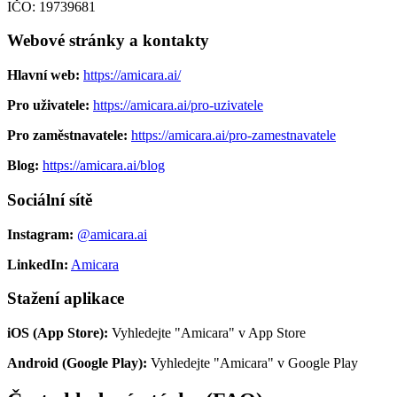
IČO: 19739681
Webové stránky a kontakty
Hlavní web:
https://amicara.ai/
Pro uživatele:
https://amicara.ai/pro-uzivatele
Pro zaměstnavatele:
https://amicara.ai/pro-zamestnavatele
Blog:
https://amicara.ai/blog
Sociální sítě
Instagram:
@amicara.ai
LinkedIn:
Amicara
Stažení aplikace
iOS (App Store):
Vyhledejte "Amicara" v App Store
Android (Google Play):
Vyhledejte "Amicara" v Google Play