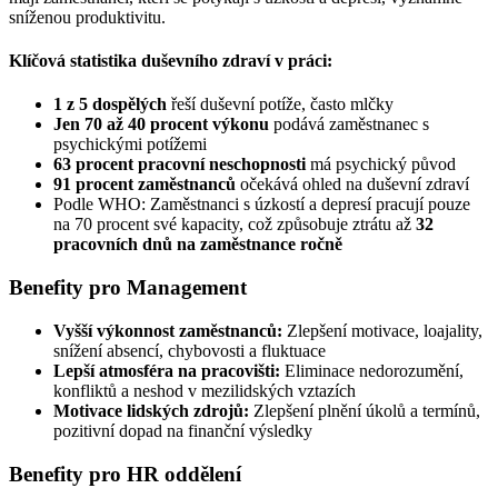
sníženou produktivitu.
Klíčová statistika duševního zdraví v práci:
1 z 5 dospělých
řeší duševní potíže, často mlčky
Jen 70 až 40 procent výkonu
podává zaměstnanec s
psychickými potížemi
63 procent pracovní neschopnosti
má psychický původ
91 procent zaměstnanců
očekává ohled na duševní zdraví
Podle WHO: Zaměstnanci s úzkostí a depresí pracují pouze
na 70 procent své kapacity, což způsobuje ztrátu až
32
pracovních dnů na zaměstnance ročně
Benefity pro Management
Vyšší výkonnost zaměstnanců:
Zlepšení motivace, loajality,
snížení absencí, chybovosti a fluktuace
Lepší atmosféra na pracovišti:
Eliminace nedorozumění,
konfliktů a neshod v mezilidských vztazích
Motivace lidských zdrojů:
Zlepšení plnění úkolů a termínů,
pozitivní dopad na finanční výsledky
Benefity pro HR oddělení