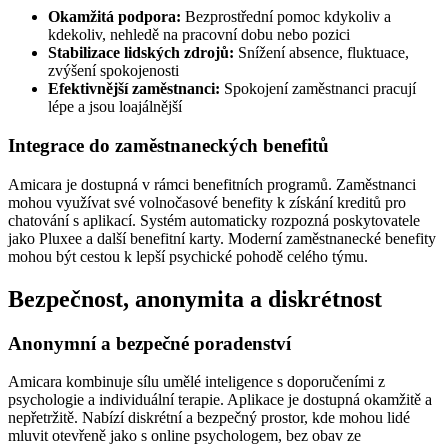
Okamžitá podpora:
Bezprostřední pomoc kdykoliv a
kdekoliv, nehledě na pracovní dobu nebo pozici
Stabilizace lidských zdrojů:
Snížení absence, fluktuace,
zvýšení spokojenosti
Efektivnější zaměstnanci:
Spokojení zaměstnanci pracují
lépe a jsou loajálnější
Integrace do zaměstnaneckých benefitů
Amicara je dostupná v rámci benefitních programů. Zaměstnanci
mohou využívat své volnočasové benefity k získání kreditů pro
chatování s aplikací. Systém automaticky rozpozná poskytovatele
jako Pluxee a další benefitní karty. Moderní zaměstnanecké benefity
mohou být cestou k lepší psychické pohodě celého týmu.
Bezpečnost, anonymita a diskrétnost
Anonymní a bezpečné poradenství
Amicara kombinuje sílu umělé inteligence s doporučeními z
psychologie a individuální terapie. Aplikace je dostupná okamžitě a
nepřetržitě. Nabízí diskrétní a bezpečný prostor, kde mohou lidé
mluvit otevřeně jako s online psychologem, bez obav ze