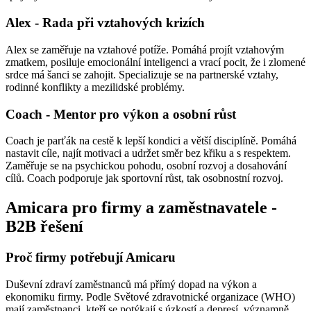
Alex - Rada při vztahových krizích
Alex se zaměřuje na vztahové potíže. Pomáhá projít vztahovým
zmatkem, posiluje emocionální inteligenci a vrací pocit, že i zlomené
srdce má šanci se zahojit. Specializuje se na partnerské vztahy,
rodinné konflikty a mezilidské problémy.
Coach - Mentor pro výkon a osobní růst
Coach je parťák na cestě k lepší kondici a větší disciplíně. Pomáhá
nastavit cíle, najít motivaci a udržet směr bez křiku a s respektem.
Zaměřuje se na psychickou pohodu, osobní rozvoj a dosahování
cílů. Coach podporuje jak sportovní růst, tak osobnostní rozvoj.
Amicara pro firmy a zaměstnavatele -
B2B řešení
Proč firmy potřebují Amicaru
Duševní zdraví zaměstnanců má přímý dopad na výkon a
ekonomiku firmy. Podle Světové zdravotnické organizace (WHO)
mají zaměstnanci, kteří se potýkají s úzkostí a depresí, významně