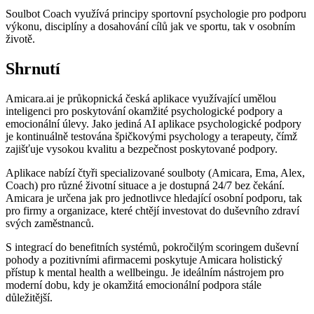
Soulbot Coach využívá principy sportovní psychologie pro podporu
výkonu, disciplíny a dosahování cílů jak ve sportu, tak v osobním
životě.
Shrnutí
Amicara.ai je průkopnická česká aplikace využívající umělou
inteligenci pro poskytování okamžité psychologické podpory a
emocionální úlevy. Jako jediná AI aplikace psychologické podpory
je kontinuálně testována špičkovými psychology a terapeuty, čímž
zajišťuje vysokou kvalitu a bezpečnost poskytované podpory.
Aplikace nabízí čtyři specializované soulboty (Amicara, Ema, Alex,
Coach) pro různé životní situace a je dostupná 24/7 bez čekání.
Amicara je určena jak pro jednotlivce hledající osobní podporu, tak
pro firmy a organizace, které chtějí investovat do duševního zdraví
svých zaměstnanců.
S integrací do benefitních systémů, pokročilým scoringem duševní
pohody a pozitivními afirmacemi poskytuje Amicara holistický
přístup k mental health a wellbeingu. Je ideálním nástrojem pro
moderní dobu, kdy je okamžitá emocionální podpora stále
důležitější.