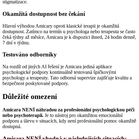
stigmatizace.
Okamžitá dostupnost bez čekání
Hlavní výhodou Amicary oproti klasické terapii je okamžitá
dostupnost. Zatímco na termín u psychologa nebo terapeuta se často
čeká týdny až měsíce, Amicara je k dispozici ihned, 24 hodin denně,
7 dní v týdnu.
Testováno odborníky
Na rozdíl od jiných AI řešení je Amicara jediná aplikace
psychologické podpory kontinuálně testovaná špičkovými
psychology a terapeuty. Tato odborná supervize zajišťuje kvalitu a
bezpečnost poskytované podpory.
Důležité omezení
Amicara NENÍ náhradou za profesionální psychologickou péči
nebo psychoterapii.
Je to nástroj pro okamžitou emocionální
podporu a úlevu v situacích, kdy není profesionální pomoc okamžitě
dostupná.
Amicara NENÍ vhodná v následujících situacích: