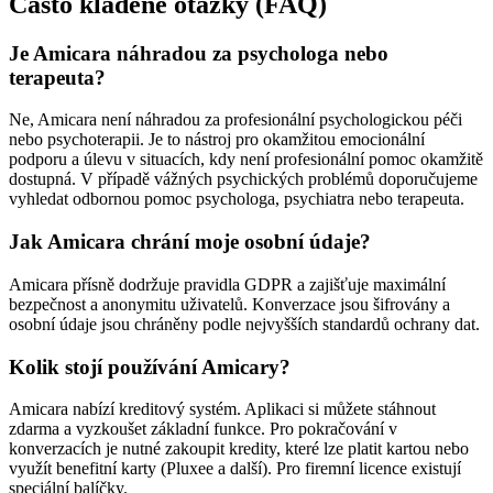
Často kladené otázky (FAQ)
Je Amicara náhradou za psychologa nebo
terapeuta?
Ne, Amicara není náhradou za profesionální psychologickou péči
nebo psychoterapii. Je to nástroj pro okamžitou emocionální
podporu a úlevu v situacích, kdy není profesionální pomoc okamžitě
dostupná. V případě vážných psychických problémů doporučujeme
vyhledat odbornou pomoc psychologa, psychiatra nebo terapeuta.
Jak Amicara chrání moje osobní údaje?
Amicara přísně dodržuje pravidla GDPR a zajišťuje maximální
bezpečnost a anonymitu uživatelů. Konverzace jsou šifrovány a
osobní údaje jsou chráněny podle nejvyšších standardů ochrany dat.
Kolik stojí používání Amicary?
Amicara nabízí kreditový systém. Aplikaci si můžete stáhnout
zdarma a vyzkoušet základní funkce. Pro pokračování v
konverzacích je nutné zakoupit kredity, které lze platit kartou nebo
využít benefitní karty (Pluxee a další). Pro firemní licence existují
speciální balíčky.